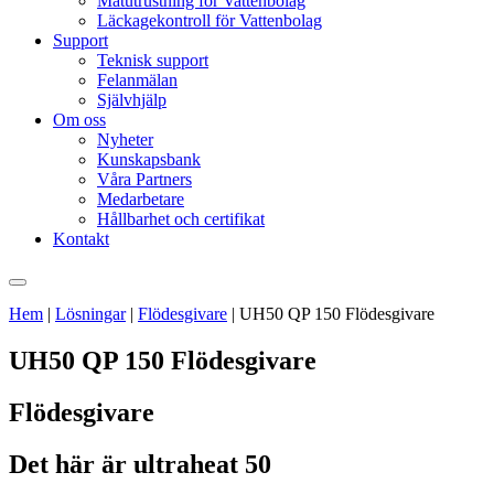
Mätutrustning för Vattenbolag
Läckagekontroll för Vattenbolag
Support
Teknisk support
Felanmälan
Självhjälp
Om oss
Nyheter
Kunskapsbank
Våra Partners
Medarbetare
Hållbarhet och certifikat
Kontakt
Hem
|
Lösningar
|
Flödesgivare
|
UH50 QP 150 Flödesgivare
UH50 QP 150 Flödesgivare
Flödesgivare
Det här är ultraheat 50