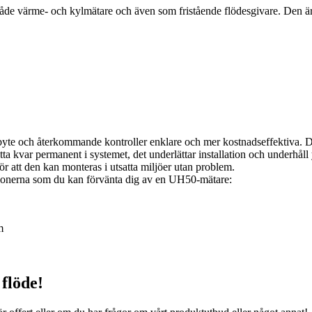
värme- och kylmätare och även som fristående flödesgivare. Den är pe
yte och återkommande kontroller enklare och mer kostnadseffektiva. Den 
a kvar permanent i systemet, det underlättar installation och underhåll y
att den kan monteras i utsatta miljöer utan problem.
ionerna som du kan förvänta dig av en UH50-mätare:
m
 flöde!