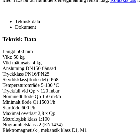
Med TLS får du framtidens energimätning redan idag.
Kontakta oss
fö
Teknisk data
Dokument
Teknisk Data
Längd 500 mm
Vikt: 50 kg
Vikt mätinsats: 4 kg
Anslutning DN150 flänsad
Tryckklass PN16/PN25
Skyddsklass(flödesdel) IP68
Temperaturområde 5-130 °C
Tryckfall vid Qp < 120 mbar
Nominellt flöde Qp 150 m3/h
Minimalt flöde Qi 1500 l/h
Startföde 600 l/h
Maximal överlast 2,8 x Qp
Metrologisk klass 1:100
Nogrannhetsklass 2 (EN1434)
Elektromagnetisk-, mekansik klass E1, M1