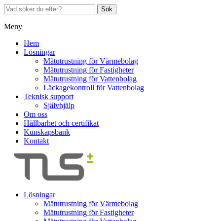
Sök
Meny
Hem
Lösningar
Mätutrustning för Värmebolag
Mätutrustning för Fastigheter
Mätutrustning för Vattenbolag
Läckagekontroll för Vattenbolag
Teknisk support
Självhjälp
Om oss
Hållbarhet och certifikat
Kunskapsbank
Kontakt
Lösningar
Mätutrustning för Värmebolag
Mätutrustning för Fastigheter