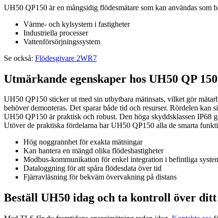
UH50 QP150 är en mångsidig flödesmätare som kan användas som både 
Värme- och kylsystem i fastigheter
Industriella processer
Vattenförsörjningssystem
Se också:
Flödesgivare 2WR7
Utmärkande egenskaper hos UH50 QP 150
UH50 QP150 sticker ut med sin utbytbara mätinsats, vilket gör mätarb
behöver demonteras. Det sparar både tid och resurser. Rördelen kan sitt
UH50 QP150 är praktisk och robust. Den höga skyddsklassen IP68 gör 
Utöver de praktiska fördelarna har UH50 QP150 alla de smarta funkt
Hög noggrannhet för exakta mätningar
Kan hantera en mängd olika flödeshastigheter
Modbus-kommunikation för enkel integration i befintliga syste
Dataloggning för att spåra flödesdata över tid
Fjärravläsning för bekväm övervakning på distans
Beställ UH50 idag och ta kontroll över ditt