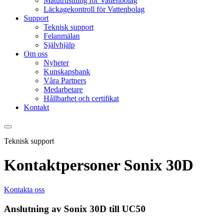
Mätutrustning för Vattenbolag
Läckagekontroll för Vattenbolag
Support
Teknisk support
Felanmälan
Självhjälp
Om oss
Nyheter
Kunskapsbank
Våra Partners
Medarbetare
Hållbarhet och certifikat
Kontakt
Teknisk support
Kontaktpersoner Sonix 30D
Kontakta oss
Anslutning av Sonix 30D till UC50