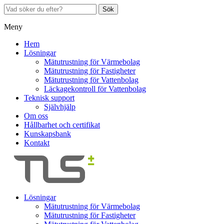
Sök
Meny
Hem
Lösningar
Mätutrustning för Värmebolag
Mätutrustning för Fastigheter
Mätutrustning för Vattenbolag
Läckagekontroll för Vattenbolag
Teknisk support
Självhjälp
Om oss
Hållbarhet och certifikat
Kunskapsbank
Kontakt
Lösningar
Mätutrustning för Värmebolag
Mätutrustning för Fastigheter