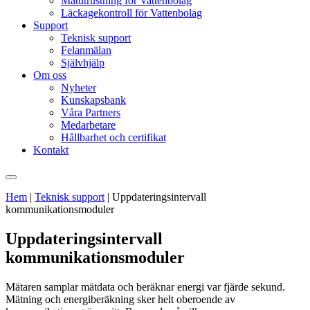
Mätutrustning för Vattenbolag
Läckagekontroll för Vattenbolag
Support
Teknisk support
Felanmälan
Självhjälp
Om oss
Nyheter
Kunskapsbank
Våra Partners
Medarbetare
Hållbarhet och certifikat
Kontakt
Hem
|
Teknisk support
|
Uppdateringsintervall
kommunikationsmoduler
Uppdateringsintervall
kommunikationsmoduler
Mätaren samplar mätdata och beräknar energi var fjärde sekund.
Mätning och energiberäkning sker helt oberoende av