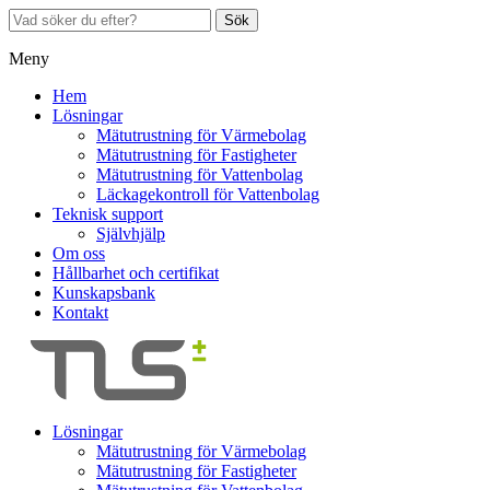
Sök
Meny
Hem
Lösningar
Mätutrustning för Värmebolag
Mätutrustning för Fastigheter
Mätutrustning för Vattenbolag
Läckagekontroll för Vattenbolag
Teknisk support
Självhjälp
Om oss
Hållbarhet och certifikat
Kunskapsbank
Kontakt
Lösningar
Mätutrustning för Värmebolag
Mätutrustning för Fastigheter