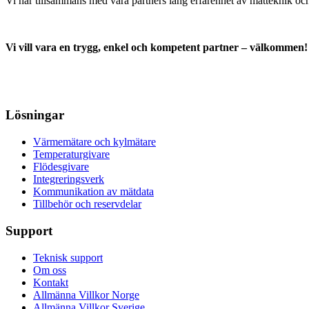
Vi har tillsammans med våra partners lång erfarenhet av mätteknik och 
Vi vill vara en trygg, enkel och kompetent partner – välkommen!
Lösningar
Värmemätare och kylmätare
Temperaturgivare
Flödesgivare
Integreringsverk
Kommunikation av mätdata
Tillbehör och reservdelar
Support
Teknisk support
Om oss
Kontakt
Allmänna Villkor Norge
Allmänna Villkor Sverige