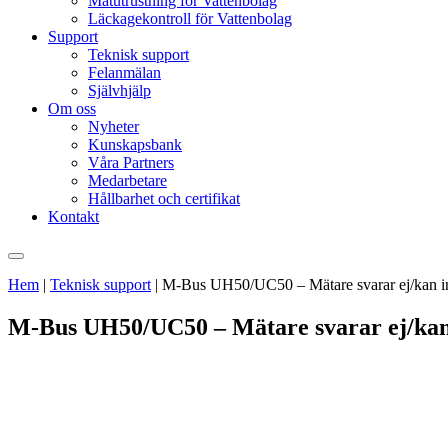
Mätutrustning för Vattenbolag
Läckagekontroll för Vattenbolag
Support
Teknisk support
Felanmälan
Självhjälp
Om oss
Nyheter
Kunskapsbank
Våra Partners
Medarbetare
Hållbarhet och certifikat
Kontakt
Hem
|
Teknisk support
|
M-Bus UH50/UC50 – Mätare svarar ej/kan in
M-Bus UH50/UC50 – Mätare svarar ej/kan 