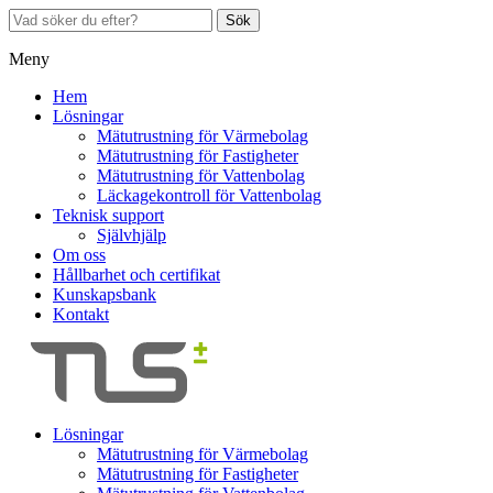
Sök
Meny
Hem
Lösningar
Mätutrustning för Värmebolag
Mätutrustning för Fastigheter
Mätutrustning för Vattenbolag
Läckagekontroll för Vattenbolag
Teknisk support
Självhjälp
Om oss
Hållbarhet och certifikat
Kunskapsbank
Kontakt
Lösningar
Mätutrustning för Värmebolag
Mätutrustning för Fastigheter