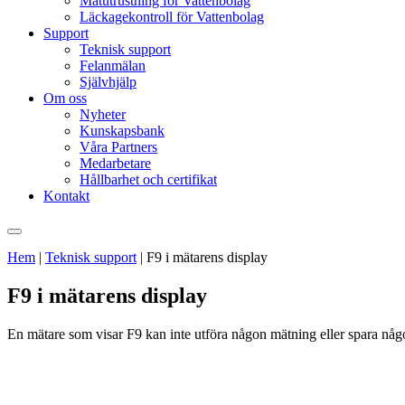
Mätutrustning för Vattenbolag
Läckagekontroll för Vattenbolag
Support
Teknisk support
Felanmälan
Självhjälp
Om oss
Nyheter
Kunskapsbank
Våra Partners
Medarbetare
Hållbarhet och certifikat
Kontakt
Hem
|
Teknisk support
|
F9 i mätarens display
F9 i mätarens display
En mätare som visar F9 kan inte utföra någon mätning eller spara n