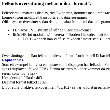
Felkods översättning mellan olika ”format”.
Felkoderna i mätarens display, dvs F-koderna, kommer med i mbus-teleg
kompakt som möjligt att transportera i datatelegrammet.
Olika system översätter sedan den kompakta felkoden i data-telegramme
I Elvacos EVO system så står de i Decimal-format
Ifrån NB-iot modulen så levereras felkoden i hexadecimalt for
I OTC – appen kan vi då se felkoden ”meter status” i d
Översättningen mellan felkoden i dessa ”format” och aktuell läsbar f
Rapid tables
Som ett exempel kan vi ta en mätare som i displayen har felkoden F0 o
syns i displayen, felkod F0V). Denna mätares felkoder kommer då v
serern som 403 (i hex) :
Hexadecimal felkod : 403
Decimal format felkod : 1027
 För att få ut aktiva felkoder ifrån 403/1027 så går vi först in på länk