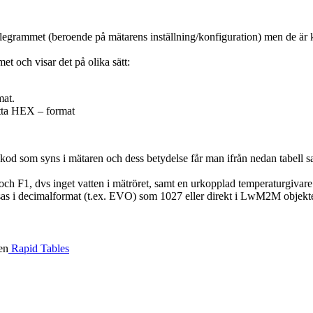
rammet (beroende på mätarens inställning/konfiguration) men de är konv
t och visar det på olika sätt:
mat.
etta HEX – format
elkod som syns i mätaren och dess betydelse får man ifrån nedan tabell 
ch F1, dvs inget vatten i mätröret, samt en urkopplad temperaturgivare 
isas i decimalformat (t.ex. EVO) som 1027 eller direkt i LwM2M obj
en
Rapid Tables