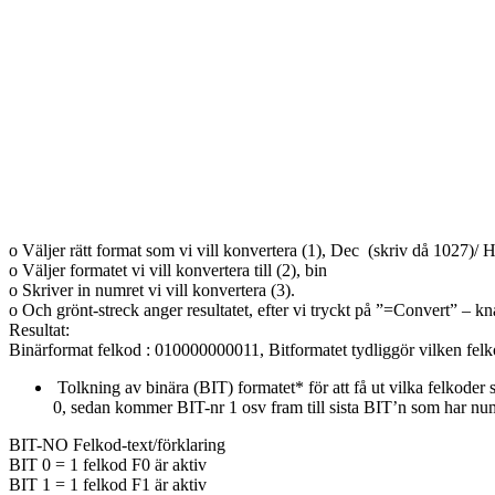
o Väljer rätt format som vi vill konvertera (1), Dec (skriv då 1027)/ 
o Väljer formatet vi vill konvertera till (2), bin
o Skriver in numret vi vill konvertera (3).
o Och grönt-streck anger resultatet, efter vi tryckt på ”=Convert” – k
Resultat:
Binärformat felkod : 010000000011, Bitformatet tydliggör vilken felk
Tolkning av binära (BIT) formatet* för att få ut vilka felkoder s
0, sedan kommer BIT-nr 1 osv fram till sista BIT’n som har num
BIT-NO Felkod-text/förklaring
BIT 0 = 1 felkod F0 är aktiv
BIT 1 = 1 felkod F1 är aktiv