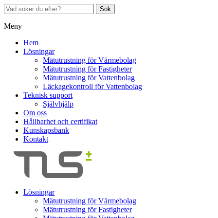
Sök
Meny
Hem
Lösningar
Mätutrustning för Värmebolag
Mätutrustning för Fastigheter
Mätutrustning för Vattenbolag
Läckagekontroll för Vattenbolag
Teknisk support
Självhjälp
Om oss
Hållbarhet och certifikat
Kunskapsbank
Kontakt
Lösningar
Mätutrustning för Värmebolag
Mätutrustning för Fastigheter