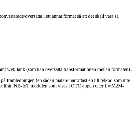
erterade/översatta i ett annat format så att det skall vara så
samt web-länk (som kan översätta transformationen mellan formaten) :
på framledningen (en sådan mätare har oftast en till felkod som inte
ektet ifrån NB-IoT modulen som visas i OTC appen eller LwM2M-