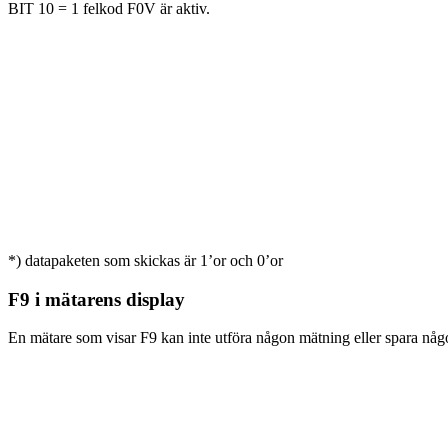
BIT 10 = 1 felkod F0V är aktiv.
*) datapaketen som skickas är 1’or och 0’or
F9 i mätarens display
En mätare som visar F9 kan inte utföra någon mätning eller spara n