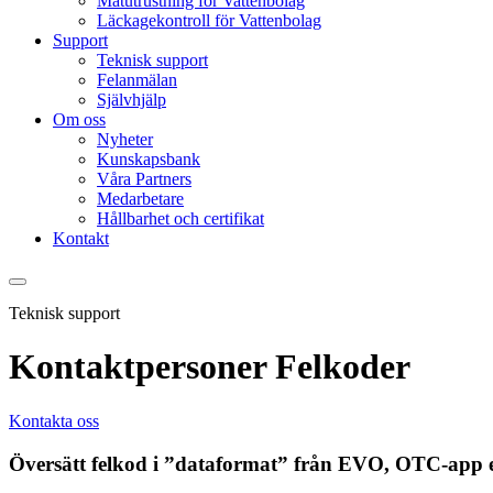
Mätutrustning för Vattenbolag
Läckagekontroll för Vattenbolag
Support
Teknisk support
Felanmälan
Självhjälp
Om oss
Nyheter
Kunskapsbank
Våra Partners
Medarbetare
Hållbarhet och certifikat
Kontakt
Teknisk support
Kontaktpersoner Felkoder
Kontakta oss
Översätt felkod i ”dataformat” från EVO, OTC-app el