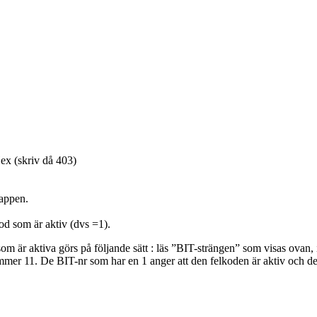
Hex (skriv då 403)
nappen.
od som är aktiv (dvs =1).
om är aktiva görs på följande sätt : läs ”BIT-strängen” som visas ovan, i
mer 11. De BIT-nr som har en 1 anger att den felkoden är aktiv och de 