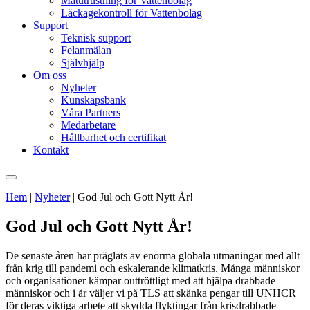
Mätutrustning för Vattenbolag
Läckagekontroll för Vattenbolag
Support
Teknisk support
Felanmälan
Självhjälp
Om oss
Nyheter
Kunskapsbank
Våra Partners
Medarbetare
Hållbarhet och certifikat
Kontakt
Hem
|
Nyheter
|
God Jul och Gott Nytt År!
God Jul och Gott Nytt År!
De senaste åren har präglats av enorma globala utmaningar med allt
från krig till pandemi och eskalerande klimatkris. Många människor
och organisationer kämpar outtröttligt med att hjälpa drabbade
människor och i år väljer vi på TLS att skänka pengar till UNHCR
för deras viktiga arbete att skydda flyktingar från krisdrabbade