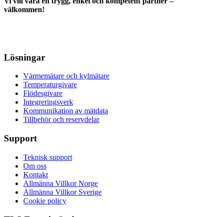
Vi vill vara en trygg, enkel och kompetent partner –
välkommen!
Lösningar
Värmemätare och kylmätare
Temperaturgivare
Flödesgivare
Integreringsverk
Kommunikation av mätdata
Tillbehör och reservdelar
Support
Teknisk support
Om oss
Kontakt
Allmänna Villkor Norge
Allmänna Villkor Sverige
Cookie policy