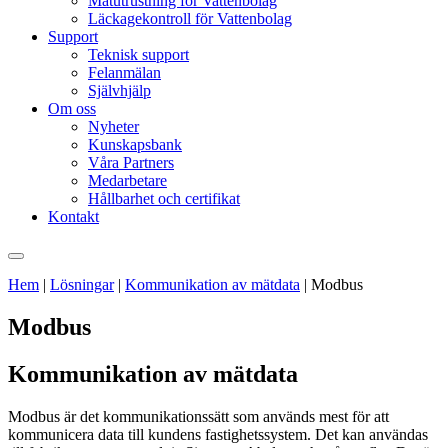
Mätutrustning för Vattenbolag
Läckagekontroll för Vattenbolag
Support
Teknisk support
Felanmälan
Självhjälp
Om oss
Nyheter
Kunskapsbank
Våra Partners
Medarbetare
Hållbarhet och certifikat
Kontakt
Hem
|
Lösningar
|
Kommunikation av mätdata
|
Modbus
Modbus
Kommunikation av mätdata
Modbus är det kommunikationssätt som används mest för att
kommunicera data till kundens fastighetssystem. Det kan användas