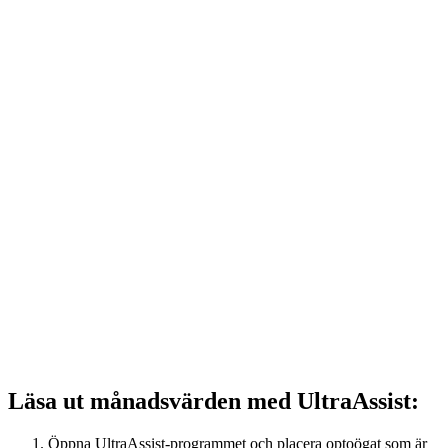
Läsa ut månadsvärden med UltraAssist:
Öppna UltraAssist-programmet och placera optoögat som är