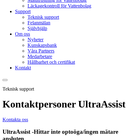
Mätutrustning för Vattenbolag
Läckagekontroll för Vattenbolag
Support
Teknisk support
Felanmälan
Självhjälp
Om oss
Nyheter
Kunskapsbank
Våra Partners
Medarbetare
Hållbarhet och certifikat
Kontakt
Teknisk support
Kontaktpersoner UltraAssist
Kontakta oss
UltraAssist -Hittar inte optoöga/ingen mätare
ansluten