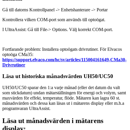
Gå till datorns Kontrollpanel -> Enhetshanterare -> Portar
Kontrollera vilken COM-port som används till optoögat.
I UltraAssist: Gå till File-> Options. Välj korrekt COM-port.
Fortfarande problem: Installera optoögats drivrutiner. För Elvacos
optoöga CMa35:
https://support.elvaco.com/hc/sv/articles/115004161649-CMa30-
Drivrutiner
Läsa ut historiska månadsvärden UH50/UC50
UH50/UC50 sparar den 1:a varje månad (eller det datum du valt
som stickdatum) undan mätarställningen för energi och volym, samt
maxvärden för effekt, temperatur, flöde. Mätaren kan lagra 60 st.
månadsvärden och dessa kan läsas ut i mätarens display eller m.h.a
programvaran UltraAssist.
Läsa ut månadsvärden i mätarens
display: