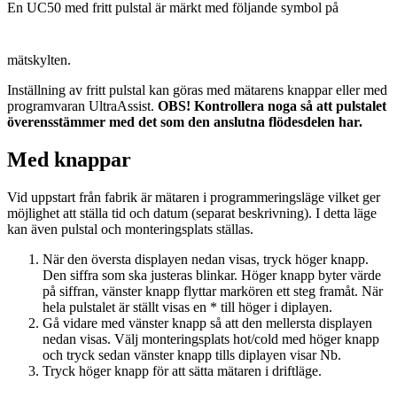
En UC50 med fritt pulstal är märkt med följande symbol på
mätskylten.
Inställning av fritt pulstal kan göras med mätarens knappar eller med
programvaran UltraAssist.
OBS! Kontrollera noga så att pulstalet
överensstämmer med det som den anslutna flödesdelen har.
Med knappar
Vid uppstart från fabrik är mätaren i programmeringsläge vilket ger
möjlighet att ställa tid och datum (separat beskrivning). I detta läge
kan även pulstal och monteringsplats ställas.
När den översta displayen nedan visas, tryck höger knapp.
Den siffra som ska justeras blinkar. Höger knapp byter värde
på siffran, vänster knapp flyttar markören ett steg framåt. När
hela pulstalet är ställt visas en * till höger i diplayen.
Gå vidare med vänster knapp så att den mellersta displayen
nedan visas. Välj monteringsplats hot/cold med höger knapp
och tryck sedan vänster knapp tills diplayen visar Nb.
Tryck höger knapp för att sätta mätaren i driftläge.